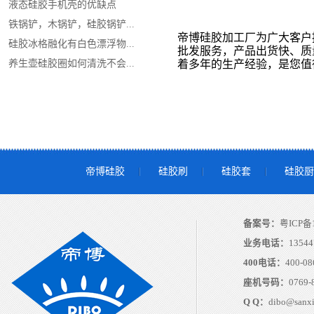
液态硅胶手机壳的优缺点
铁锅铲，木锅铲，硅胶锅铲...
帝博硅胶加工厂为广大客户
硅胶冰格融化有白色漂浮物...
批发服务，产品出货快、质
养生壶硅胶圈如何清洗不会...
着多年的生产经验，是您值
帝博硅胶
硅胶刷
硅胶套
硅胶厨
备案号：
粤ICP备1
业务电话：
13544
400电话：
400-08
座机号码：
0769-
Q Q：
dibo@sanx