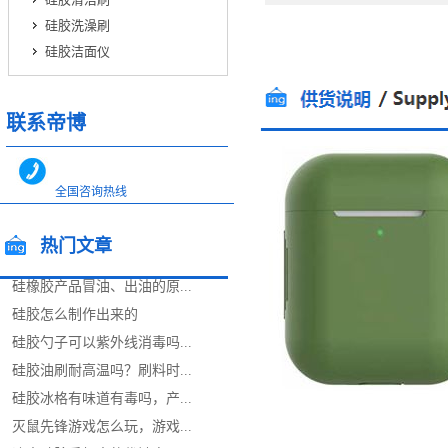
硅胶洗澡刷
硅胶洁面仪
联系帝博
全国咨询热线
400-0866-562
热门文章
全国咨询热线
13544717448
13712483599
硅橡胶产品冒油、出油的原...
/popular articles
硅胶怎么制作出来的
硅胶勺子可以紫外线消毒吗...
硅胶油刷耐高温吗？刷料时...
硅胶冰格有味道有毒吗，产...
灭鼠先锋游戏怎么玩，游戏...