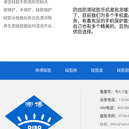
液态硅胶手机壳的优缺点
防挂防滑硅胶手机套批发
哪
铁锅铲，木锅铲，硅胶锅铲...
了，目前我们为多个手机套
硅胶冰格融化有白色漂浮物...
务，有着充足的手机保护套
养生壶硅胶圈如何清洗不会...
自己也有多个精美的、且热
供您选择。
帝博硅胶
硅胶刷
硅胶套
硅胶厨
备案号：
粤ICP备1
业务电话：
13544
400电话：
400-08
座机号码：
0769-
Q Q：
dibo@sanx