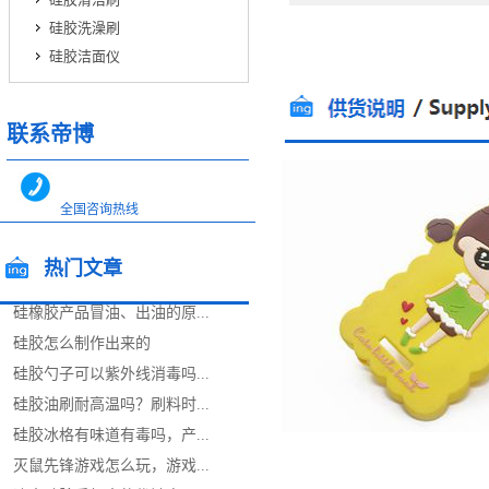
硅胶洗澡刷
硅胶洁面仪
联系帝博
全国咨询热线
400-0866-562
热门文章
全国咨询热线
13544717448
13712483599
硅橡胶产品冒油、出油的原...
/popular articles
硅胶怎么制作出来的
硅胶勺子可以紫外线消毒吗...
硅胶油刷耐高温吗？刷料时...
硅胶冰格有味道有毒吗，产...
灭鼠先锋游戏怎么玩，游戏...