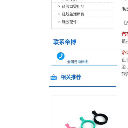
硅胶母婴用品
毛
硅胶生活用品
硅胶配件
【
汽
抵
联系帝博
帝
设
全国咨询热线
金
400-0866-562
软
相关推荐
全国咨询热线
13544717448
13712483599
/ Related products