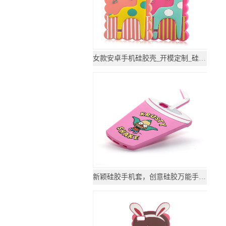
女款安卓手机硅胶壳_开模定制_硅胶套
新颖硅胶手机套，创意硅胶万能手机套_硅胶套