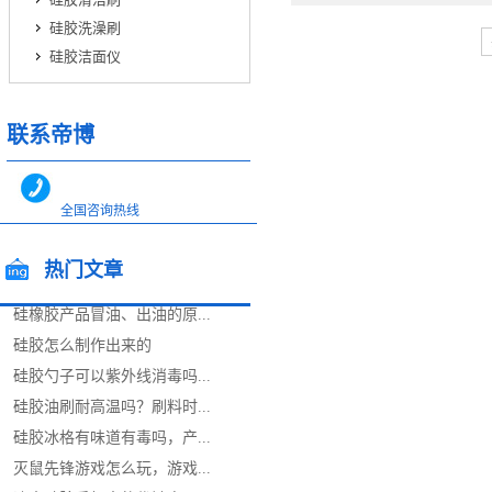
硅胶洗澡刷
硅胶洁面仪
联系帝博
全国咨询热线
400-0866-562
热门文章
全国咨询热线
13544717448
13712483599
硅橡胶产品冒油、出油的原...
/popular articles
硅胶怎么制作出来的
硅胶勺子可以紫外线消毒吗...
硅胶油刷耐高温吗？刷料时...
硅胶冰格有味道有毒吗，产...
灭鼠先锋游戏怎么玩，游戏...