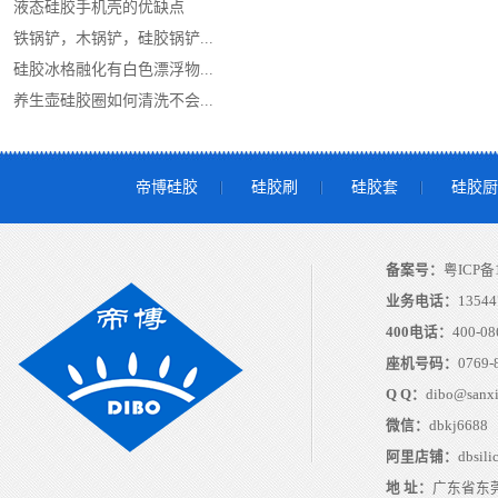
液态硅胶手机壳的优缺点
铁锅铲，木锅铲，硅胶锅铲...
硅胶冰格融化有白色漂浮物...
养生壶硅胶圈如何清洗不会...
帝博硅胶
硅胶刷
硅胶套
硅胶厨
备案号：
粤ICP备1
业务电话：
13544
400电话：
400-08
座机号码：
0769-
Q Q：
dibo@sanx
微信：
dbkj6688
阿里店铺：
dbsili
地 址：
广东省东莞