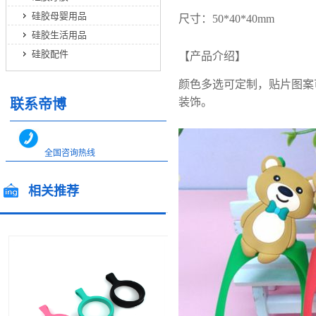
硅胶母婴用品
尺寸：50*40*40mm
硅胶生活用品
硅胶配件
【产品介绍】
颜色多选可定制，贴片图案
装饰。
联系帝博
全国咨询热线
400-0866-562
相关推荐
全国咨询热线
13544717448
13712483599
/ Related products