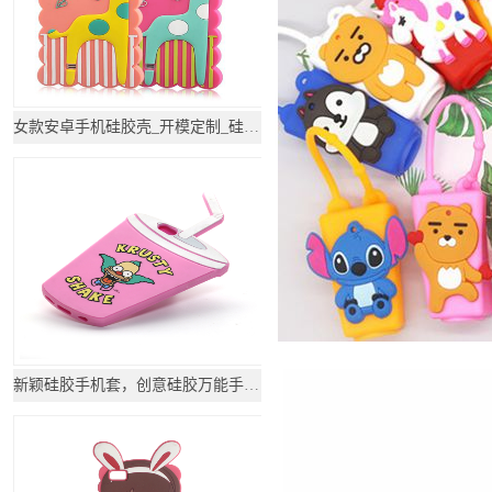
女款安卓手机硅胶壳_开模定制_硅胶套
新颖硅胶手机套，创意硅胶万能手机套_硅胶套