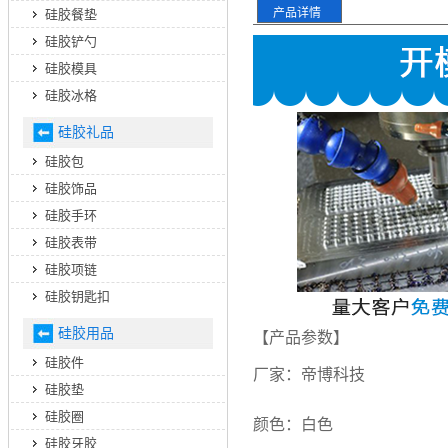
产品详情
硅胶餐垫
硅胶铲勺
硅胶模具
硅胶冰格
硅胶礼品
硅胶包
硅胶饰品
硅胶手环
硅胶表带
硅胶项链
硅胶钥匙扣
硅胶用品
【产品参数】
硅胶件
厂家：帝博科技
硅胶垫
硅胶圈
颜色：白色
硅胶牙胶