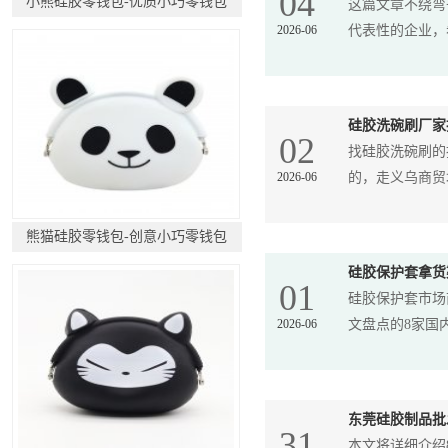
04
小熊硅胶零钱包-优质小巧零钱包
这篇文章不绕弯
2026-06
代表性的企业，希
硅胶洗碗刷厂家
02
找硅胶洗碗刷的
2026-06
的，走义乌商贸城或
熊猫硅胶零钱包-创意小巧零钱包
硅胶保护套拿货
01
硅胶保护套市场
2026-06
文盘点的8家国内
东莞硅胶制品批
31
本文将详细介绍