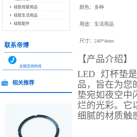
硅胶母婴用品
颜色：多种
硅胶生活用品
硅胶配件
用途：生活用品
尺寸：240*4mm
联系帝博
【产品介绍】
全国咨询热线
LED 灯杯
400-0866-562
品，旨在为您
相关推荐
全国咨询热线
13544717448
垫宛如夜空中
13712483599
/ Related products
烂的光彩。它
细腻的材质触