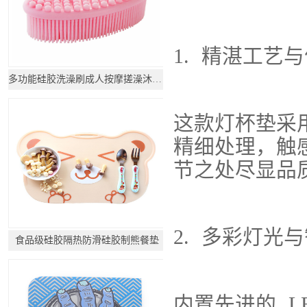
1. 精湛工艺
多功能硅胶洗澡刷成人按摩搓澡沐浴刷_硅胶制品定制
这款灯杯垫采
精细处理，触
节之处尽显品
2. 多彩灯光
食品级硅胶隔热防滑硅胶制熊餐垫
内置先进的 L