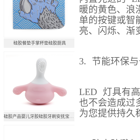
暖的黄色、浪
单的按键或智
亮、闪烁、渐
硅胶餐垫手掌杯垫硅胶厨具
3. 节能环保
LED 灯具
也不会造成过
为您提供持久
硅胶产品婴儿牙胶硅胶牙刷安抚宝宝乳牙_硅胶制品定制