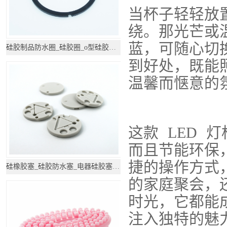
当杯子轻轻放
绕。那光芒或
蓝，可随心切
硅胶制品防水圈_硅胶圈_o型硅胶圈-帝博硅胶
到好处，既能
温馨而惬意的
这款 LED 
而且节能环保
捷的操作方式
硅橡胶塞_硅胶防水塞_电器硅胶塞_硅胶制品
的家庭聚会，
时光，它都能
注入独特的魅